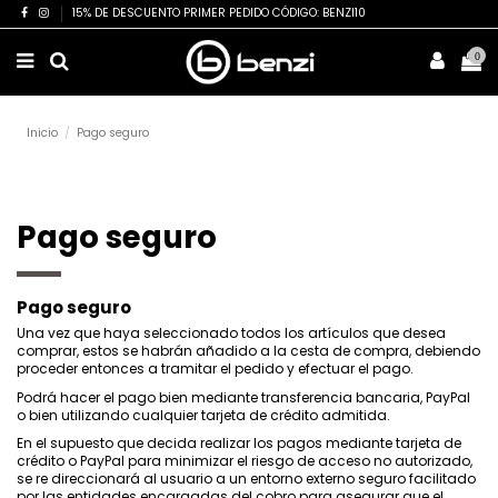
15% DE DESCUENTO PRIMER PEDIDO CÓDIGO: BENZI10
0
Inicio
Pago seguro
Pago seguro
Pago seguro
Una vez que haya seleccionado todos los artículos que desea
comprar, estos se habrán añadido a la cesta de compra, debiendo
proceder entonces a tramitar el pedido y efectuar el pago.
Podrá hacer el pago bien mediante transferencia bancaria, PayPal
o bien utilizando cualquier tarjeta de crédito admitida.
En el supuesto que decida realizar los pagos mediante tarjeta de
crédito o PayPal para minimizar el riesgo de acceso no autorizado,
se re direccionará al usuario a un entorno externo seguro facilitado
por las entidades encargadas del cobro para asegurar que el