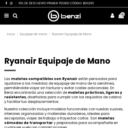
15% DE DESCUENTO PRIMER PEDIDO CÓDIGO: BENZI10
0
Inicio
Equipaje de mano
Ryanair Equipaje de Mano
Ryanair Equipaje de Mano
Las
maletas compatibles con Ryanair
están pensadas para
ajustarse a las medidas de equipaje de mano de la aerolínea,
permitiéndote viajar sin facturar y evitar costes adicionales. En
Benzi encontrarás una selección de
maletas prácticas, ligeras y
resistentes
, diseñadas para cumplir con los requisitos de cabina
y facilitar tus desplazamientos.
Nuestra colección incluye modelos funcionales con ruedas suaves,
interiores organizados y materiales duraderos, ideales para
escapadas, viajes de trabajo o trayectos cortos. Son
maletas
cómodas de transportar
y preparadas para acompañarte en
cualquier vuelo sin complicaciones.