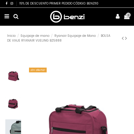
15% DE DESCUENTO PRIMER PEDIDO CÓDIGO: BENZI10
0
Inicio
Equipaje de mano
Ryanair Equipaje de Mano
BOLSA
DE VIAJE RYANAIR VUELING BZ5888
¡En oferta!