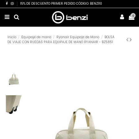
15% DE DESCUENTO PRIMER PEDIDO CÓDIGO: BENZI10
0
Inicio
Equipaje de mano
Ryanair Equipaje de Mano
BOLSA
DE VIAJE CON RUEDAS PARA EQUIPAJE DE MANO RYANAIR - BZ5851