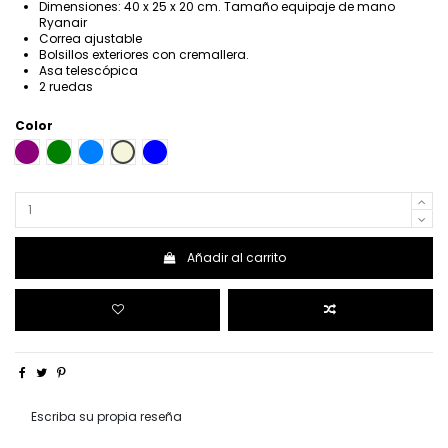
Dimensiones: 40 x 25 x 20 cm. Tamaño equipaje de mano
Ryanair
Correa ajustable
Bolsillos exteriores con cremallera.
Asa telescópica
2 ruedas
Color
MORADO
VERDE
AZUL CLARO
BEIGE
AZUL
Añadir al carrito
Escriba su propia reseña