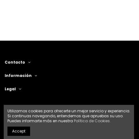
Contacto
Información
Legal
Utilizamos cookies para ofrecerte un mejor servicio y experiencia.
Si continuas navegando, entendemos que apruebas su uso.
Puedes informarte más en nuestra
Política de Cookies.
Accept
2025 © Productos Benzi, S.L.Todos los Derechos Reservados.
Diseño
web
por
Disenium