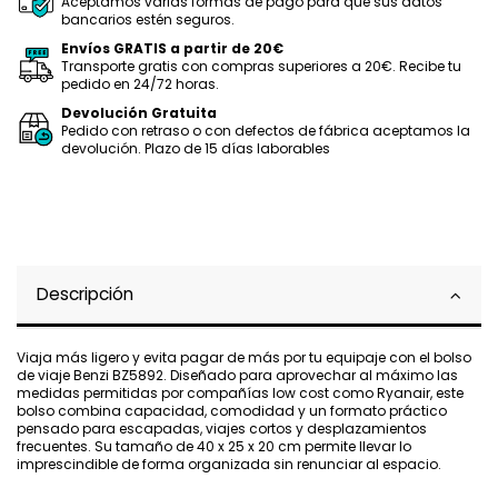
Aceptamos varias formas de pago para que sus datos
bancarios estén seguros.
Envíos GRATIS a partir de 20€
Transporte gratis con compras superiores a 20€. Recibe tu
pedido en 24/72 horas.
Devolución Gratuita
Pedido con retraso o con defectos de fábrica aceptamos la
devolución. Plazo de 15 días laborables
Descripción
Viaja más ligero y evita pagar de más por tu equipaje con el bolso
de viaje Benzi BZ5892. Diseñado para aprovechar al máximo las
medidas permitidas por compañías low cost como Ryanair, este
bolso combina capacidad, comodidad y un formato práctico
pensado para escapadas, viajes cortos y desplazamientos
frecuentes. Su tamaño de 40 x 25 x 20 cm permite llevar lo
imprescindible de forma organizada sin renunciar al espacio.