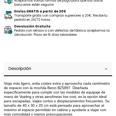
Aceptamos varias formas de pago para que sus datos
bancarios estén seguros.
Envíos GRATIS a partir de 20€
Transporte gratis con compras superiores a 20€. Recibe tu
pedido en 24/72 horas.
Devolución Gratuita
Pedido con retraso o con defectos de fábrica aceptamos la
devolución. Plazo de 15 días laborables
Descripción
Viaja más ligero, evita costes extra y aprovecha cada centímetro
de espacio con la mochila Benzi BZ5897. Diseñada
específicamente para cumplir con las medidas de equipaje de
mano de Vueling y otras aerolíneas low cost, es la opción ideal
para escapadas, viajes cortos o desplazamientos frecuentes. Su
tamaño de 40 x 30 x 20 cm está pensado para aprovechar al
máximo el espacio permitido en cabina y ayudarte a viajar con
más comodidad y menos preocupaciones.