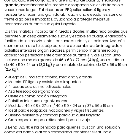
comodidad, este conjunto incluye
maleta de cabina, mediana y
grande
, adaptándose fácilmente a escapadas, viajes de trabajo o
vacaciones largas. Fabricadas en
PP (polipropileno) ligero y
resistente
, ofrecen una gran durabilidad y una elevada resistencia
frente a golpes e impactos, ayudando a proteger mejor tus
pertenencias durante cualquier trayecto.
Las tres maletas incorporan
4 ruedas dobles multidireccionales
que
permiten un desplazamiento suave y estable en cualquier dirección,
facilitando los movimientos por aeropuertos y estaciones. Además,
cuentan con
asa telescópica
,
cierre de combinación integrado
y
bolsillos interiores organizadores
, permitiendo mantener ropa y
accesorios perfectamente ordenados durante el viaje. El conjunto
incluye una maleta grande de
46 x 68 x 27 cm (4 kg)
, una mediana
de
40 x 59 x 24 cm (3,3 kg)
y una maleta de cabina de
37 x 56 x 19 cm
(2,5 kg)
.
✔ Juego de 3 maletas: cabina, mediana y grande
✔ Material PP ligero y resistente a impactos
✔ 4 ruedas dobles multidireccionales
✔ Asa telescópica ergonómica
✔ Cierre de combinación integrado
✔ Bolsillos interiores organizadores
✔ Medidas: 46 x 68 x 27 cm / 40 x 59 x 24 cm / 37 x 56 x 19 cm
✔ Ideal para escapadas, vacaciones y viajes frecuentes
✔ Diseño resistente y cómodo para cualquier trayecto
✔ Gran capacidad para diferentes tipos de viaje
El Benzi BZ5710 está pensado para quienes buscan una solución
completa para viajar con comodidad, mantener el equipaje