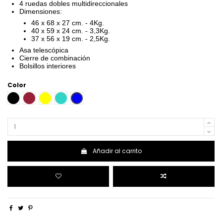
4 ruedas dobles multidireccionales
Dimensiones:
46 x 68 x 27 cm. - 4Kg.
40 x 59 x 24 cm. - 3,3Kg.
37 x 56 x 19 cm. - 2,5Kg.
Asa telescópica
Cierre de combinación
Bolsillos interiores
Color
NEGRO
GRANATE
AMARILLO
GASOLINA
AZUL
Añadir al carrito