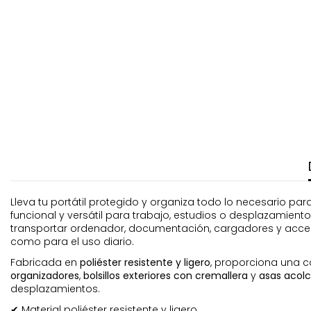
Lleva tu portátil protegido y organiza todo lo necesario 
funcional y versátil para trabajo, estudios o desplazamient
transportar ordenador, documentación, cargadores y acceso
como para el uso diario.
Fabricada en
poliéster resistente y ligero
, proporciona una c
organizadores
,
bolsillos exteriores con cremallera
y
asas acolc
desplazamientos.
✔ Material poliéster resistente y ligero