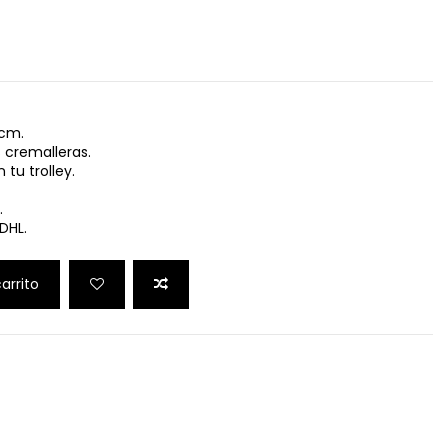
 cm.
s cremalleras.
 tu trolley.
.
DHL.
carrito