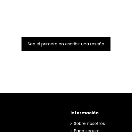
Sea el primero en escribir una reseña
Información
z 32c Interior
Sobre nosotros
Pago seguro