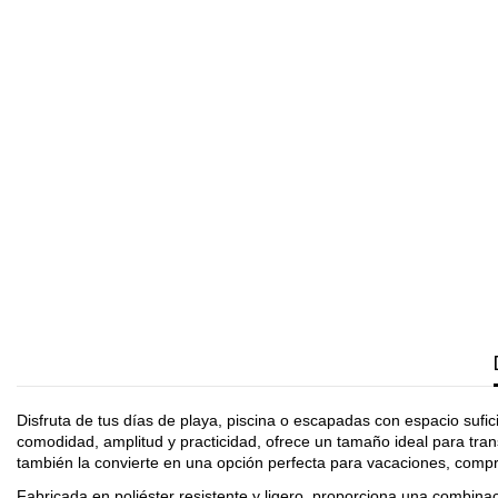
Disfruta de tus días de playa, piscina o escapadas con espacio sufi
comodidad, amplitud y practicidad, ofrece un tamaño ideal para tran
también la convierte en una opción perfecta para vacaciones, compras
Fabricada en poliéster resistente y ligero, proporciona una combina