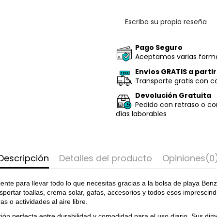
Escriba su propia reseña
Pago Seguro
Aceptamos varias forma
Envíos GRATIS a parti
Transporte gratis con c
Devolución Gratuita
Pedido con retraso o co
días laborables
Descripción
Detalles del producto
Opiniones
(0
ciente para llevar todo lo que necesitas gracias a la bolsa de playa 
sportar toallas, crema solar, gafas, accesorios y todos esos impresci
 o actividades al aire libre.
ción perfecta entre durabilidad y comodidad para el uso diario. Sus d