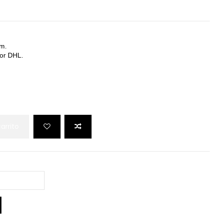
cm.
por DHL.
carrito