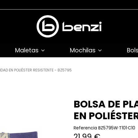
Maletas
Mochilas
Bol
DAD EN POLIÉSTER RESISTENTE - BZ5795
BOLSA DE P
EN POLIÉSTE
Referencia
BZ5795W·T101·C10
21,99 €