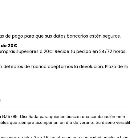
s de pago para que sus datos bancarios estén seguros.
r de 20€
ompras superiores a 20€. Recibe tu pedido en 24/72 horas.
n defectos de fábrica aceptamos la devolución. Plazo de 15
)
Benzi BZ5795. Diseñada para quienes buscan una combinación entre
ndibles que siempre acompañan un día de verano. Su diseño versátil
imensiones de 55 x 35 x 16 cm ofrecen una capacidad amplia y bien