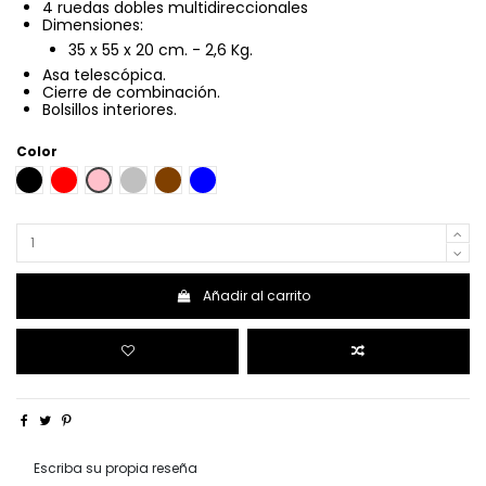
4 ruedas dobles multidireccionales
Dimensiones:
35 x 55 x 20 cm. - 2,6 Kg.
Asa telescópica.
Cierre de combinación.
Bolsillos interiores.
Color
NEGRO
ROJO
ROSA
PLATA
MARRON
AZUL
Añadir al carrito
Escriba su propia reseña