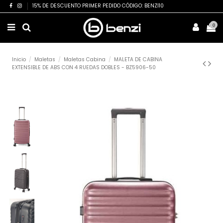
15% DE DESCUENTO PRIMER PEDIDO CÓDIGO: BENZI10
0
Inicio
Maletas
Maletas Cabina
MALETA DE CABINA
EXTENSIBLE DE ABS CON 4 RUEDAS DOBLES - BZ5906-50